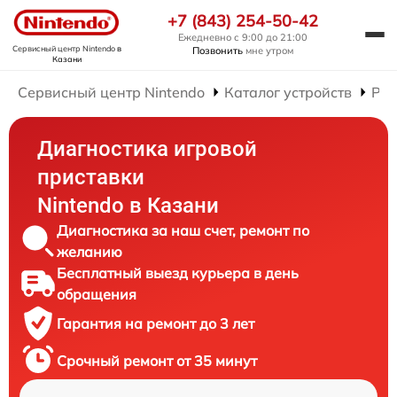
+7 (843) 254-50-42
Ежедневно с 9:00 до 21:00
Сервисный центр Nintendo
в
Позвонить
мне утром
Казани
Сервисный центр Nintendo
Каталог устройств
Рем
Диагностика игровой
приставки
Nintendo в Казани
Диагностика за наш счет, ремонт по
желанию
Бесплатный выезд курьера в день
обращения
Гарантия на ремонт до 3 лет
Срочный ремонт от 35 минут