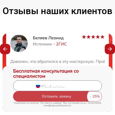
Отзывы наших клиентов
Беляев Леонид
Нужна консультация?
Источник –
2ГИС
Закажите бесплатную консультацию
Доволен, что обратился в эту мастерскую. Пробле
Бесплатная консультация со
специалистом
Оставить заявку
Нажимая на кнопку "Оставить заявку" Вы соглашаетесь c
политикой
конфиденциальности